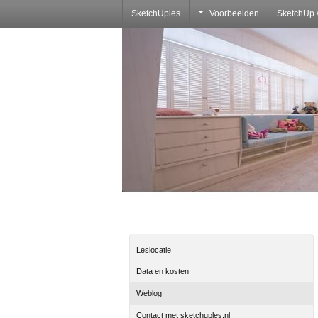
SketchUples
Voorbeelden
SketchUp 
Leslocatie
Data en kosten
Weblog
Contact met sketchuples.nl