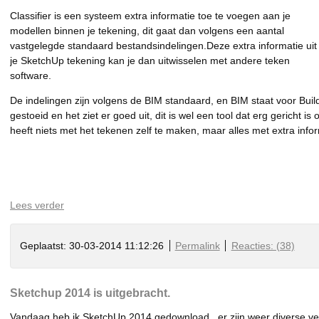
Classifier is een systeem extra informatie toe te voegen aan je
modellen binnen je tekening, dit gaat dan volgens een aantal
vastgelegde standaard bestandsindelingen.Deze extra informatie uit
je SketchUp tekening kan je dan uitwisselen met andere teken
software.
De indelingen zijn volgens de BIM standaard, en BIM staat voor Buil
gestoeid en het ziet er goed uit, dit is wel een tool dat erg gericht is
heeft niets met het tekenen zelf te maken, maar alles met extra infor
Lees verder
Geplaatst: 30-03-2014 11:12:26
Permalink
Reacties: (38)
Sketchup 2014 is uitgebracht.
Vandaag heb ik SketchUp 2014 gedownload , er zijn weer diverse ve