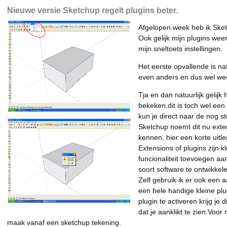
Nieuwe versie Sketchup regelt plugins beter.
Afgelopen week heb ik Sket
Ook gelijk mijn plugins wee
mijn sneltoets instellingen.
Het eerste opvallende is na
even anders en dus wel we
Tja en dan natuurlijk gelij
bekeken,dit is toch wel een
kun je direct naar de nog s
Sketchup noemt dit nu exten
kennen, hier een korte uitle
Extensions of plugins zijn k
funcionaliteit toevoegen aan
soort software te ontwikkel
Zelf gebruik ik er ook een 
een hele handige kleine p
plugin te activeren krijg j
dat je aanklikt te zien.Voor 
maak vanaf een sketchup tekening.