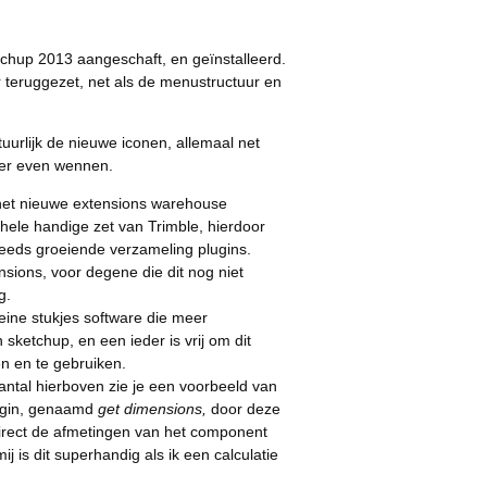
chup 2013 aangeschaft, en geïnstalleerd.
r teruggezet, net als de menustructuur en
tuurlijk de nieuwe iconen, allemaal net
er even wennen.
k het nieuwe extensions warehouse
 hele handige zet van Trimble, hierdoor
teeds groeiende verzameling plugins.
sions, voor degene die dit nog niet
g.
leine stukjes software die meer
 sketchup, en een ieder is vrij om dit
en en te gebruiken.
aantal hierboven zie je een voorbeeld van
lugin, genaamd
get dimensions,
door deze
e direct de afmetingen van het component
mij is dit superhandig als ik een calculatie