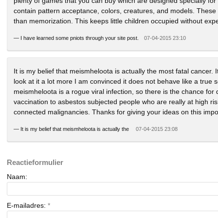
plenty of games that you can buy which are designed specially for
contain pattern acceptance, colors, creatures, and models. These g
than memorization. This keeps little children occupied without expe
—
I have learned some pniots through your site post.
07-04-2015 23:10
It is my belief that meismheloota is actually the most fatal cancer. 
look at it a lot more I am convinced it does not behave like a true s
meismheloota is a rogue viral infection, so there is the chance for
vaccination to asbestos subjected people who are really at high ri
connected malignancies. Thanks for giving your ideas on this impor
—
It is my belief that meismheloota is actually the
07-04-2015 23:08
Reactieformulier
Naam:
E-mailadres:
*