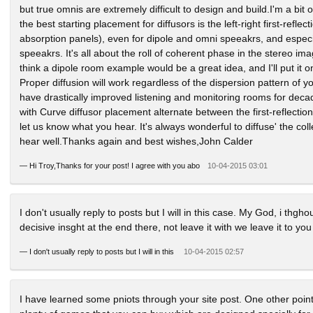
but true omnis are extremely difficult to design and build.I'm a bit o
the best starting placement for diffusors is the left-right first-refl
absorption panels), even for dipole and omni speeakrs, and especial
speeakrs. It's all about the roll of coherent phase in the stereo ima
think a dipole room example would be a great idea, and I'll put it 
Proper diffusion will work regardless of the dispersion pattern of y
have drastically improved listening and monitoring rooms for dec
with Curve diffusor placement alternate between the first-reflecti
let us know what you hear. It's always wonderful to diffuse' the co
hear well.Thanks again and best wishes,John Calder
—
Hi Troy,Thanks for your post! I agree with you abo
10-04-2015 03:01
I don't usually reply to posts but I will in this case. My God, i thg
decisive insght at the end there, not leave it with we leave it to you
—
I don't usually reply to posts but I will in this
10-04-2015 02:57
I have learned some pniots through your site post. One other point 