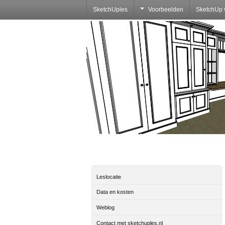
SketchUples
Voorbeelden
SketchUp 
Leslocatie
Data en kosten
Weblog
Contact met sketchuples.nl