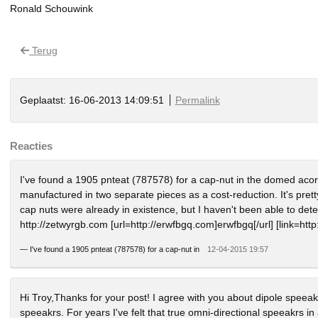
Ronald Schouwink
Terug
Geplaatst: 16-06-2013 14:09:51
Permalink
Reacties
I've found a 1905 pnteat (787578) for a cap-nut in the domed acorn 
manufactured in two separate pieces as a cost-reduction. It's prett
cap nuts were already in existence, but I haven't been able to det
http://zetwyrgb.com [url=http://erwfbgq.com]erwfbgq[/url] [link=htt
—
I've found a 1905 pnteat (787578) for a cap-nut in
12-04-2015 19:57
Hi Troy,Thanks for your post! I agree with you about dipole spee
speeakrs. For years I've felt that true omni-directional speeakrs in