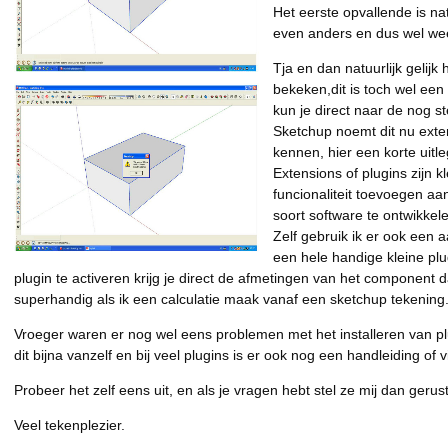
Het eerste opvallende is na
even anders en dus wel we
Tja en dan natuurlijk gelij
bekeken,dit is toch wel een
kun je direct naar de nog s
Sketchup noemt dit nu exten
kennen, hier een korte uitle
Extensions of plugins zijn k
funcionaliteit toevoegen aan
soort software te ontwikkel
Zelf gebruik ik er ook een 
een hele handige kleine p
plugin te activeren krijg je direct de afmetingen van het component dat
superhandig als ik een calculatie maak vanaf een sketchup tekening
Vroeger waren er nog wel eens problemen met het installeren van p
dit bijna vanzelf en bij veel plugins is er ook nog een handleiding of v
Probeer het zelf eens uit, en als je vragen hebt stel ze mij dan gerust
Veel tekenplezier.