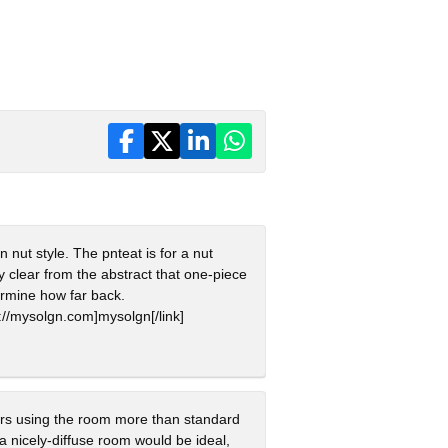
nut style. The pnteat is for a nut
y clear from the abstract that one-piece
ermine how far back.
p://mysolgn.com]mysolgn[/link]
akrs using the room more than standard
 a nicely-diffuse room would be ideal,