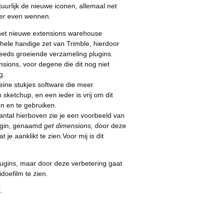
tuurlijk de nieuwe iconen, allemaal net
er even wennen.
k het nieuwe extensions warehouse
 hele handige zet van Trimble, hierdoor
teeds groeiende verzameling plugins.
sions, voor degene die dit nog niet
g.
leine stukjes software die meer
 sketchup, en een ieder is vrij om dit
en en te gebruiken.
aantal hierboven zie je een voorbeeld van
lugin, genaamd
get dimensions,
door deze
 je aanklikt te zien.Voor mij is dit
.
lugins, maar door deze verbetering gaat
idoefilm te zien.
.