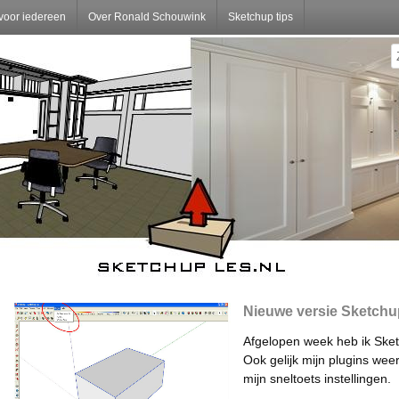
voor iedereen
Over Ronald Schouwink
Sketchup tips
Nieuwe versie Sketchup
Afgelopen week heb ik Sket
Ook gelijk mijn plugins wee
mijn sneltoets instellingen.