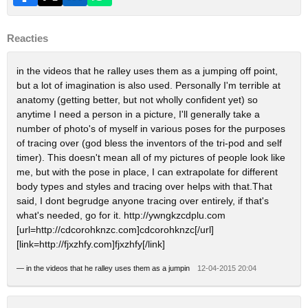
Reacties
in the videos that he ralley uses them as a jumping off point,
but a lot of imagination is also used. Personally I'm terrible at
anatomy (getting better, but not wholly confident yet) so
anytime I need a person in a picture, I'll generally take a
number of photo's of myself in various poses for the purposes
of tracing over (god bless the inventors of the tri-pod and self
timer). This doesn't mean all of my pictures of people look like
me, but with the pose in place, I can extrapolate for different
body types and styles and tracing over helps with that.That
said, I dont begrudge anyone tracing over entirely, if that's
what's needed, go for it. http://ywngkzcdplu.com
[url=http://cdcorohknzc.com]cdcorohknzc[/url]
[link=http://fjxzhfy.com]fjxzhfy[/link]
—
in the videos that he ralley uses them as a jumpin
12-04-2015 20:04